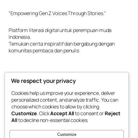
“Empowering Gen Z Voices Through Stories.”
Platform literasi digital untuk perempuan muda
Indonesia.
Temukan cerita inspiratif dan bergabung dengan
komunitas pembaca dan penulis
We respect your privacy
Links
Cookies help us improve your experience, deliver
personalized content, and analyze traffic. You can
Home
About Us
choose which cookies to allow by clicking
Our Product
Customize
. Click
Accept All
to consent or
Reject
Career
All
to decline non-essential cookies.
Contact
Customize