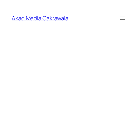
Skip
to
Akad Media Cakrawala
content