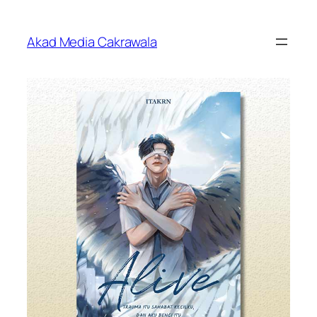
Skip
to
Akad Media Cakrawala
content