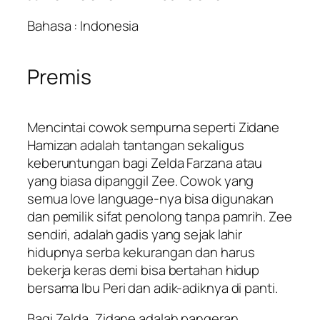
c
e
Bahasa : Indonesia
e
i
w
s
a
:
Premis
s
R
:
p
R
8
Mencintai cowok sempurna seperti Zidane
p
4
Hamizan adalah tantangan sekaligus
1
.
keberuntungan bagi Zelda Farzana atau
3
1
yang biasa dipanggil Zee. Cowok yang
5
5
semua love language-nya bisa digunakan
.
0
dan pemilik sifat penolong tanpa pamrih. Zee
0
.
sendiri, adalah gadis yang sejak lahir
0
hidupnya serba kekurangan dan harus
0
bekerja keras demi bisa bertahan hidup
.
bersama Ibu Peri dan adik-adiknya di panti.
Bagi Zelda, Zidane adalah pangeran