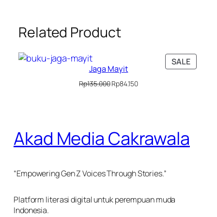
Related Product
PRODU
SALE
Jaga Mayit
ON
SALE
Original
Current
Rp
135.000
Rp
84.150
price
price
was:
is:
Rp135.000.
Rp84.150.
Akad Media Cakrawala
“Empowering Gen Z Voices Through Stories.”
Platform literasi digital untuk perempuan muda
Indonesia.