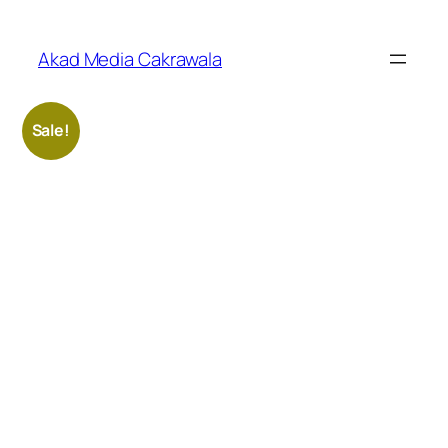
Skip
to
Akad Media Cakrawala
content
Sale!