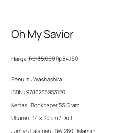
Oh My Savior
O
C
Rp
135.000
Rp
84.150
Harga :
r
u
i
r
Penulis : Washashira
g
r
i
e
ISBN : 9786235953120
n
n
a
t
Kertas : Bookpaper 55 Gram
l
p
p
r
Ukuran : 14 x 20 cm / Doff
r
i
Jumlah Halaman : BW 260 Halaman
i
c