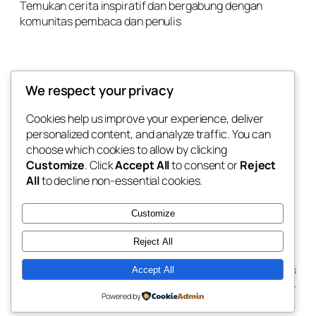
Temukan cerita inspiratif dan bergabung dengan
komunitas pembaca dan penulis
We respect your privacy
Links
Cookies help us improve your experience, deliver
personalized content, and analyze traffic. You can
Home
About Us
choose which cookies to allow by clicking
Our Product
Customize
. Click
Accept All
to consent or
Reject
Career
All
to decline non-essential cookies.
Contact
Customize
Reject All
Copyright © 2026 PT. Akad Media Cakrawala. All rights
Accept All
reserved.
Powered by