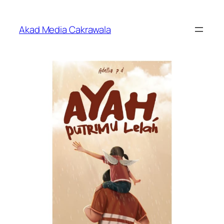
Skip
to
Akad Media Cakrawala
content