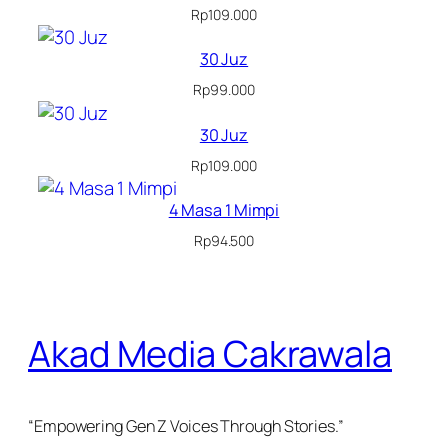
Rp
109.000
30 Juz
Rp
99.000
30 Juz
Rp
109.000
4 Masa 1 Mimpi
Rp
94.500
Akad Media Cakrawala
“Empowering Gen Z Voices Through Stories.”