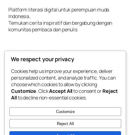
Platform literasi digital untuk perempuan muda
Indonesia.
Temukan cerita inspiratif dan bergabung dengan
komunitas pembaca dan penulis
We respect your privacy
Links
Cookies help us improve your experience, deliver
personalized content, and analyze traffic. You can
Home
About Us
choose which cookies to allow by clicking
Our Product
Customize
. Click
Accept All
to consent or
Reject
Career
All
to decline non-essential cookies.
Contact
Customize
Reject All