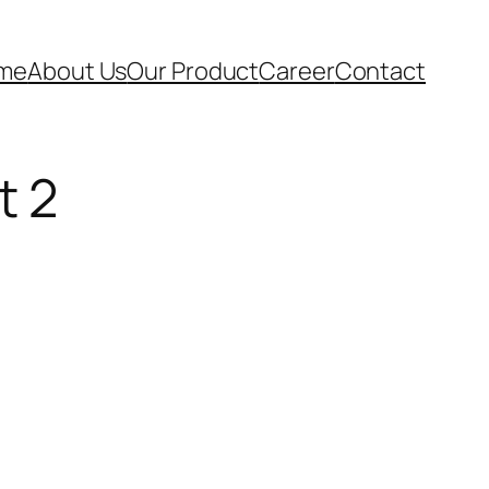
me
About Us
Our Product
Career
Contact
t 2