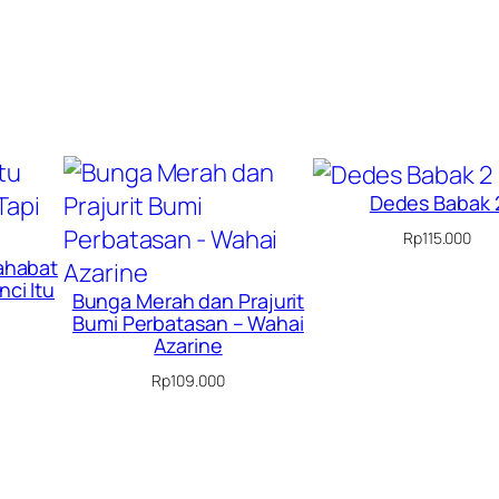
Dedes Babak 
Rp
115.000
Sahabat
nci Itu
Bunga Merah dan Prajurit
Bumi Perbatasan – Wahai
Azarine
Rp
109.000