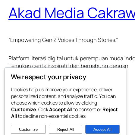
Akad Media Cakraw
“Empowering Gen Z Voices Through Stories.”
Platform literasi digital untuk perempuan muda Indo
Temukan cerita inspiratif dan bergabung dengan
komunitas pembaca dan penulis
We respect your privacy
Cookies help us improve your experience, deliver
personalized content, and analyze traffic. You can
choose which cookies to allow by clicking
Customize
. Click
Accept All
to consent or
Reject
All
to decline non-essential cookies.
Customize
Reject All
Accept All