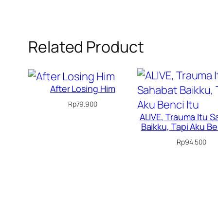
Related Product
After Losing Him
Rp
79.900
ALIVE, Trauma Itu 
Baikku, Tapi Aku Be
Rp
94.500