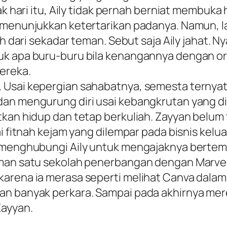
ak hari itu, Aily tidak pernah berniat membuka
 menunjukkan ketertarikan padanya. Namun, la
ih dari sekadar teman. Sebut saja Aily jahat. 
uk apa buru-buru bila kenangannya dengan or
ereka.
. Usai kepergian sahabatnya, semesta terny
dan mengurung diri usai kebangkrutan yang di
tkan hidup dan tetap berkuliah. Zayyan belum
ai fitnah kejam yang dilempar pada bisnis kelu
 menghubungi Aily untuk mengajaknya bertemu.
eman satu sekolah penerbangan dengan Marvel
arena ia merasa seperti melihat Canva dalam d
an banyak perkara. Sampai pada akhirnya mer
Zayyan.