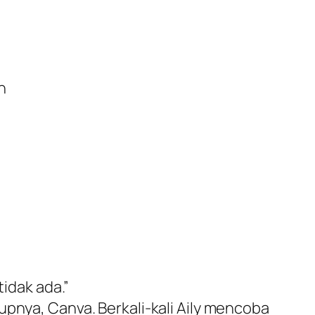
n
tidak ada.”
upnya, Canva. Berkali-kali Aily mencoba