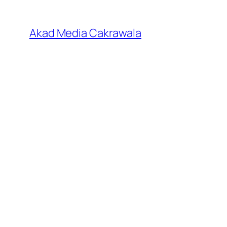
Skip
to
Akad Media Cakrawala
content